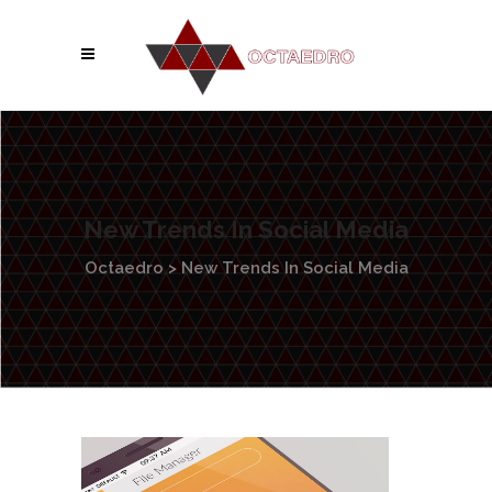
New Trends In Social Media
Octaedro
>
New Trends In Social Media