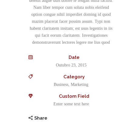
delenit augue duis dolore te feugait nulla facilisi.
Nam liber tempor cum soluta nobis eleifend
option congue nihil imperdiet doming id quod
mazim placerat facer possim assum. Typi non
habent claritatem insitam; est usus legentis in iis
qui facit eorum claritatem. Investigationes
demonstraverunt lectores legere me lius quod
Date
Outubro 23, 2015
Category
Business, Marketing
Custom Field
Enter some text here
Share