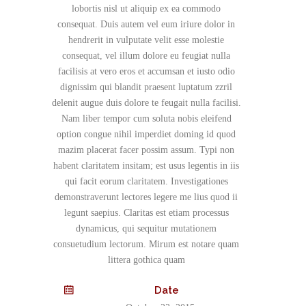
lobortis nisl ut aliquip ex ea commodo
consequat. Duis autem vel eum iriure dolor in
hendrerit in vulputate velit esse molestie
consequat, vel illum dolore eu feugiat nulla
facilisis at vero eros et accumsan et iusto odio
dignissim qui blandit praesent luptatum zzril
delenit augue duis dolore te feugait nulla facilisi.
Nam liber tempor cum soluta nobis eleifend
option congue nihil imperdiet doming id quod
mazim placerat facer possim assum. Typi non
habent claritatem insitam; est usus legentis in iis
qui facit eorum claritatem. Investigationes
demonstraverunt lectores legere me lius quod ii
legunt saepius. Claritas est etiam processus
dynamicus, qui sequitur mutationem
consuetudium lectorum. Mirum est notare quam
littera gothica quam
Date