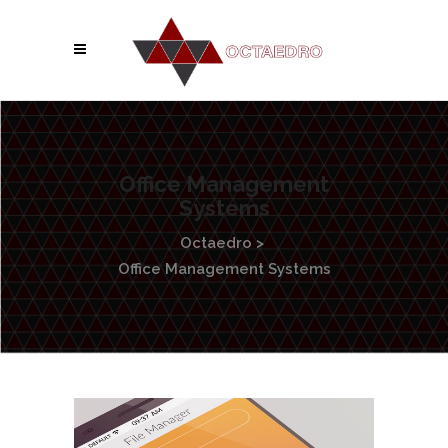
Office Management
Systems
Octaedro
>
Office Management Systems