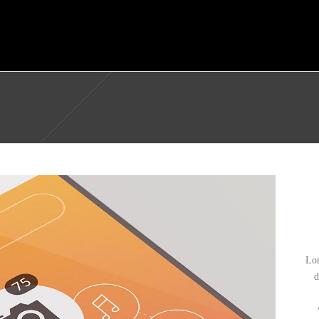
Página Inicial
Empresa
Serviços / Ár
Lor
d