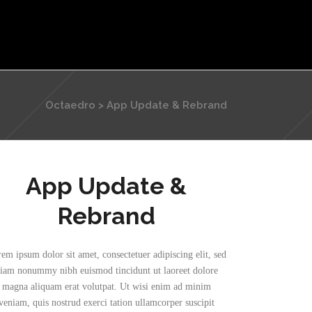
eas de Especialidade
Equipa Técnica
Contactos
Octaedro
>
App Update & Rebrand
App Update &
Rebrand
em ipsum dolor sit amet, consectetuer adipiscing elit, sed
iam nonummy nibh euismod tincidunt ut laoreet dolore
magna aliquam erat volutpat. Ut wisi enim ad minim
veniam, quis nostrud exerci tation ullamcorper suscipit