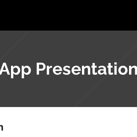
Página Inicial
Empresa
Serviços / Ár
App Presentatio
n